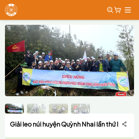
Open
Giải leo núi huyện Quỳnh Nhai lần thứ I