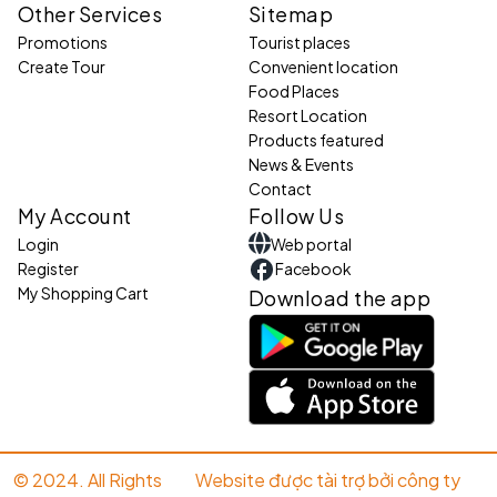
Other Services
Sitemap
Promotions
Tourist places
Create Tour
Convenient location
Food Places
Resort Location
Products featured
News & Events
Contact
My Account
Follow Us
Login
Web portal
Register
Facebook
My Shopping Cart
Download the app
© 2024. All Rights
Website được tài trợ bởi công ty