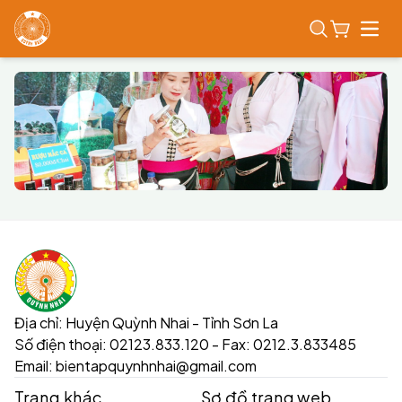
Open
Địa chỉ:
Huyện Quỳnh Nhai - Tỉnh Sơn La
Số điện thoại:
02123.833.120 - Fax: 0212.3.833485
Email:
bientapquynhnhai@gmail.com
Trang khác
Sơ đồ trang web